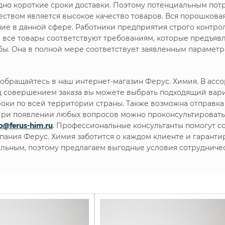
но короткие сроки доставки. Поэтому потенциальным пот
твом является высокое качество товаров. Вся порошковая
ние в данной сфере. Работники предприятия строго контр
е все товары соответствуют требованиям, которые предъя
ы. Она в полной мере соответствует заявленным параметр
обращайтесь в наш интернет-магазин Ферус. Химия. В ас
 совершением заказа вы можете выбрать подходящий вари
роки по всей территории страны. Также возможна отправка 
. При появлении любых вопросов можно проконсультироват
fo@ferus-him.ru
. Профессиональные консультанты помогут с
мпания Ферус. Химия заботится о каждом клиенте и гарант
льным, поэтому предлагаем выгодные условия сотрудничес