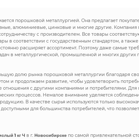
имается порошковой металлургией. Она предлагает покупа
зные, алюминиевые, цинковые и многие другие. Компания
сотрудничеству с производителем. Все товары соответству
ры в соответствии с государственным стандартом, а такж
стоянно расширяет ассортимент. Поэтому даже самые треб
дач в металлургической, промышленной и многих других 
большую долю рынка порошковой металлургии благодаря с
утом и продолжаем развитие, чтобы удовлетворить потреб
ие отношения с другими компаниями и потребителями. Дл
ических процессов. Немалое внимание уделяется соблюдени
родукцию. В качестве сырья используются только высокока
я доступными для большинства потребителей, что позволяе
слый 1 кг Ч
в г.
Новосибирске
по самой привлекательной ст