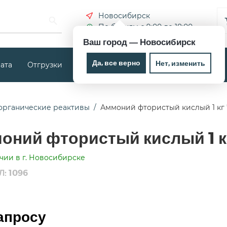
Новосибирск
По будням с 9:00 до 18:00
Ваш город —
Новосибирск
Да, все верно
Нет, изменить
ата
Отгрузки
Новости
Контакты
органические реактивы
Аммоний фтористый кислый 1 кг
оний фтористый кислый 1 к
чии в г. Новосибирске
: 1096
апросу