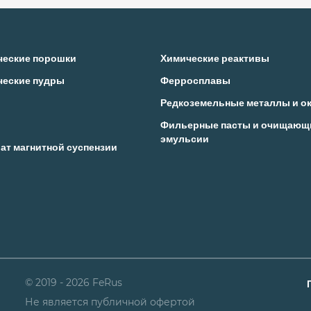
ческие порошки
Химические реактивы
ческие пудры
Ферросплавы
Редкоземельные металлы и о
Фильерные пасты и очищающ
эмульсии
ат магнитной суспензии
© 2019 - 2026 FeRus
Не является публичной офертой