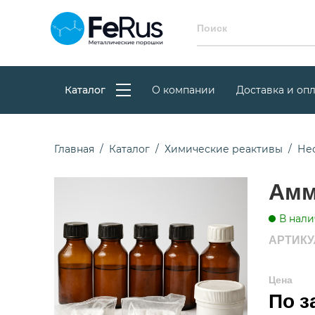
Каталог
О компании
Доставка и опл
Главная
Каталог
Химические реактивы
Не
Амм
В нали
АРТИКУЛ
Цена
По з