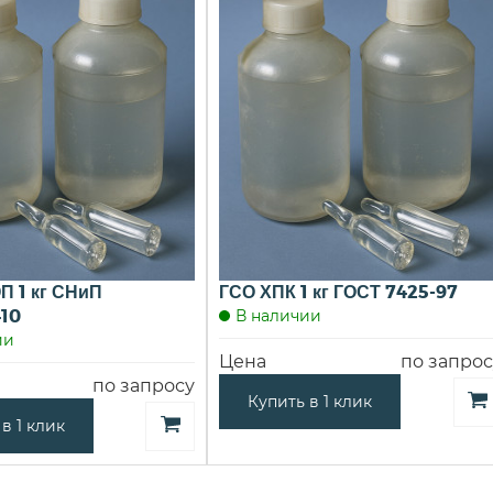
П 1 кг СНиП
ГСО ХПК 1 кг ГОСТ 7425-97
410
В наличии
ии
Цена
по запрос
по запросу
Купить в 1 клик
в 1 клик