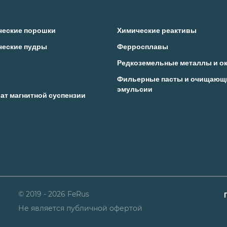
ческие порошки
Химические реактивы
ческие пудры
Ферросплавы
Редкоземельные металлы и о
Фильерные пасты и очищающ
эмульсии
ат магнитной суспензии
© 2019 - 2026 FeRus
Не является публичной офертой