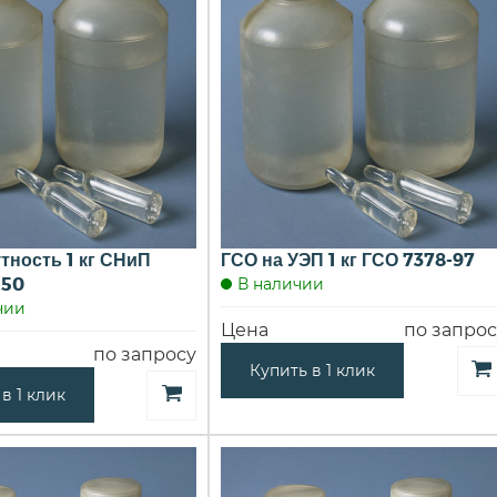
тность 1 кг СНиП
ГСО на УЭП 1 кг ГСО 7378-97
250
В наличии
чии
Цена
по запрос
по запросу
Купить в 1 клик
в 1 клик