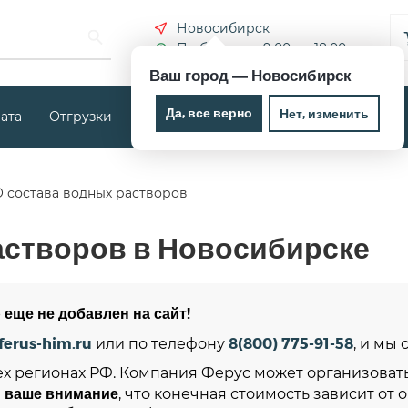
Новосибирск
По будням с 9:00 до 18:00
Ваш город —
Новосибирск
Да, все верно
Нет, изменить
ата
Отгрузки
Новости
Контакты
 состава водных растворов
астворов в Новосибирске
 еще не добавлен на сайт!
ferus-him.ru
8(800) 775-91-58
или по телефону
, и мы
ех регионах РФ. Компания Ферус может организовать
 ваше внимание
, что конечная стоимость зависит от 