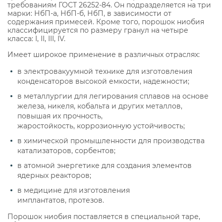
требованиям ГОСТ 26252-84. Он подразделяется на три
марки: НбП-а, НбП-б, НбП, в зависимости от
содержания примесей. Кроме того, порошок ниобия
классифицируется по размеру гранул на четыре
класса: I, II, III, IV.
Имеет широкое применение в различных отраслях:
в электровакуумной технике для изготовления
конденсаторов высокой емкости, надежности;
в металлургии для легирования сплавов на основе
железа, никеля, кобальта и других металлов,
повышая их прочность,
жаростойкость, коррозионную устойчивость;
в химической промышленности для производства
катализаторов, сорбентов;
в атомной энергетике для создания элементов
ядерных реакторов;
в медицине для изготовления
имплантатов, протезов.
Порошок ниобия поставляется в специальной таре,