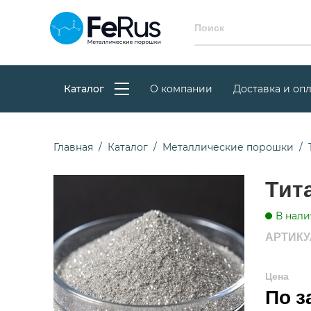
Каталог
О компании
Доставка и опл
Главная
Каталог
Металлические порошки
Тит
В нали
АРТИКУЛ
Цена
По з