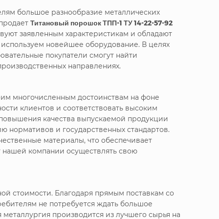
телям большое разнообразие металлических
 продает
Титановый порошок ТПП-1 ТУ 14-22-57-92
твуют заявленным характеристикам и обладают
е используем новейшее оборудование. В целях
овательные покупатели смогут найти
производственных направлениях.
воим многочисленным достоинствам на фоне
ности клиентов и соответствовать высоким
я повышения качества выпускаемой продукции
ю нормативов и государственных стандартов.
чественные материалы, что обеспечивает
т нашей компании осуществлять свою
ой стоимости. Благодаря прямым поставкам со
ребителям не потребуется ждать большое
 металлургия производится из лучшего сырья на