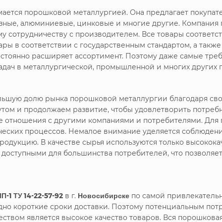
имается порошковой металлургией. Она предлагает покупа
зные, алюминиевые, цинковые и многие другие. Компания
му сотрудничеству с производителем. Все товары соответс
ры в соответствии с государственным стандартом, а такж
стоянно расширяет ассортимент. Поэтому даже самые треб
дач в металлургической, промышленной и многих других 
большую долю рынка порошковой металлургии благодаря с
утом и продолжаем развитие, чтобы удовлетворить потреб
ие отношения с другими компаниями и потребителями. Дл
ических процессов. Немалое внимание уделяется соблюдени
родукцию. В качестве сырья используются только высокока
я доступными для большинства потребителей, что позволяе
-1 ТУ 14-22-57-92
в г.
Новосибирске
по самой привлекательн
но короткие сроки доставки. Поэтому потенциальным пот
твом является высокое качество товаров. Вся порошковая