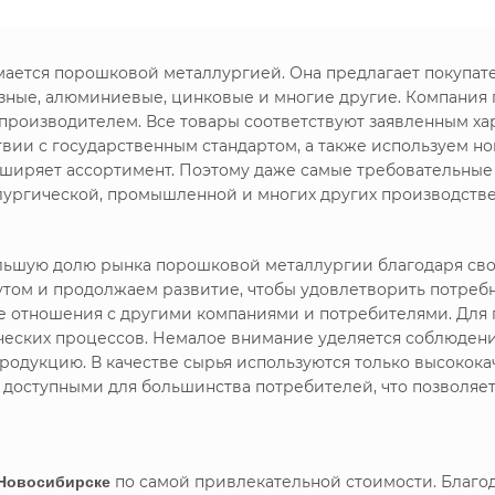
имается порошковой металлургией. Она предлагает покупа
зные, алюминиевые, цинковые и многие другие. Компания
 производителем. Все товары соответствуют заявленным х
твии с государственным стандартом, а также используем 
сширяет ассортимент. Поэтому даже самые требовательные
лургической, промышленной и многих других производстве
большую долю рынка порошковой металлургии благодаря с
утом и продолжаем развитие, чтобы удовлетворить потреб
ие отношения с другими компаниями и потребителями. Дл
ических процессов. Немалое внимание уделяется соблюдени
родукцию. В качестве сырья используются только высокока
я доступными для большинства потребителей, что позволяе
Новосибирске
по самой привлекательной стоимости. Благо