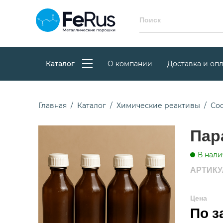
Каталог
О компании
Доставка и опл
Главная
Каталог
Химические реактивы
Со
Пар
В нали
АРТИКУЛ
Цена
По з