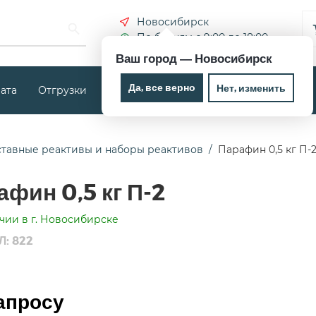
Новосибирск
По будням с 9:00 до 18:00
Ваш город —
Новосибирск
Да, все верно
Нет, изменить
ата
Отгрузки
Новости
Контакты
ставные реактивы и наборы реактивов
Парафин 0,5 кг П-
афин 0,5 кг П-2
чии в г. Новосибирске
: 822
апросу