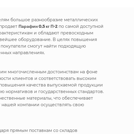
телям большое разнообразие металлических
 продает
Парафин 0,5 кг П-2
по самой доступной
арактеристикам и обладают превосходным
новейшее оборудование. В целях повышения
 покупатели смогут найти подходящую
нных направлениях.
воим многочисленным достоинствам на фоне
ности клиентов и соответствовать высоким
я повышения качества выпускаемой продукции
ю нормативов и государственных стандартов.
чественные материалы, что обеспечивает
т нашей компании осуществлять свою
даря прямым поставкам со складов