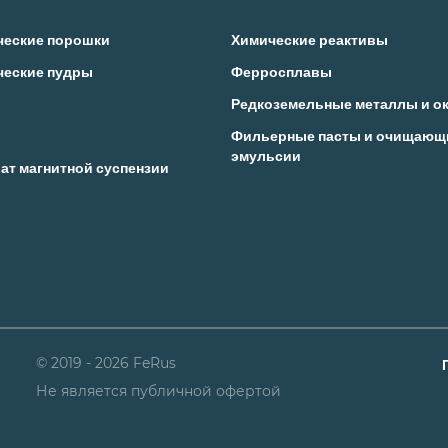
ческие порошки
Химические реактивы
ческие пудры
Ферросплавы
Редкоземельные металлы и о
Фильерные пасты и очищающ
эмульсии
ат магнитной суспензии
© 2019 - 2026 FeRus
Не является публичной офертой