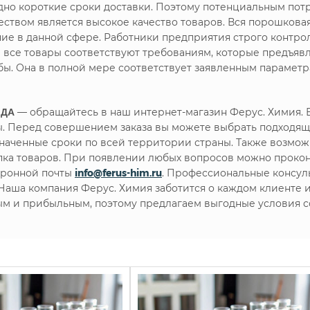
но короткие сроки доставки. Поэтому потенциальным пот
твом является высокое качество товаров. Вся порошковая
ние в данной сфере. Работники предприятия строго контр
е все товары соответствуют требованиям, которые предъя
ы. Она в полной мере соответствует заявленным параметр
ЧДА
— обращайтесь в наш интернет-магазин Ферус. Химия.
. Перед совершением заказа вы можете выбрать подходящ
наченные сроки по всей территории страны. Также возможн
упка товаров. При появлении любых вопросов можно проко
тронной почты
info@ferus-him.ru
. Профессиональные консул
. Наша компания Ферус. Химия заботится о каждом клиенте
ым и прибыльным, поэтому предлагаем выгодные условия с