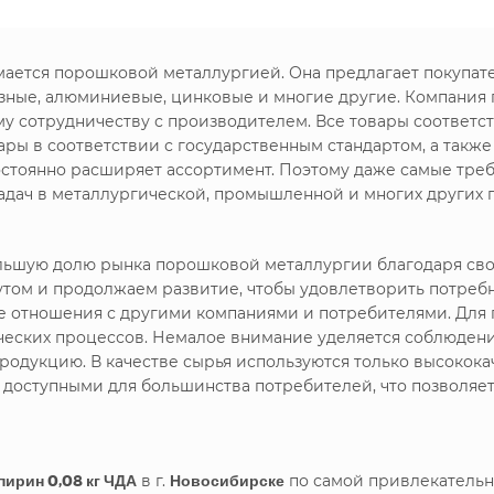
имается порошковой металлургией. Она предлагает покупа
зные, алюминиевые, цинковые и многие другие. Компания
му сотрудничеству с производителем. Все товары соответс
ры в соответствии с государственным стандартом, а такж
стоянно расширяет ассортимент. Поэтому даже самые треб
дач в металлургической, промышленной и многих других 
большую долю рынка порошковой металлургии благодаря с
утом и продолжаем развитие, чтобы удовлетворить потреб
ие отношения с другими компаниями и потребителями. Дл
ических процессов. Немалое внимание уделяется соблюдени
родукцию. В качестве сырья используются только высокока
я доступными для большинства потребителей, что позволяе
ирин 0,08 кг ЧДА
в г.
Новосибирске
по самой привлекательн