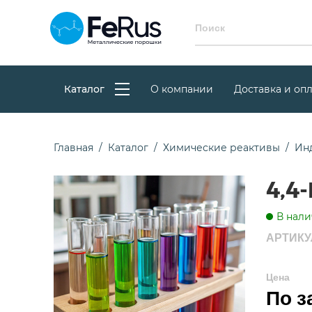
Каталог
О компании
Доставка и опл
Главная
Каталог
Химические реактивы
Ин
4,4
В нали
АРТИКУ
Цена
По з