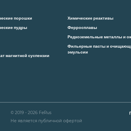
ческие порошки
Химические реактивы
ческие пудры
Ферросплавы
Редкоземельные металлы и о
Фильерные пасты и очищающ
эмульсии
ат магнитной суспензии
© 2019 - 2026 FeRus
Не является публичной офертой