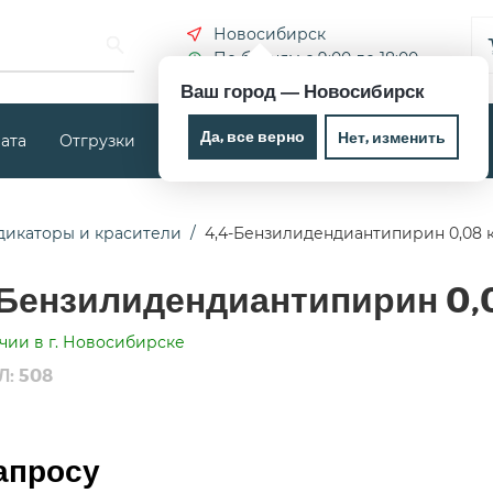
Новосибирск
По будням с 9:00 до 18:00
Ваш город —
Новосибирск
Да, все верно
Нет, изменить
ата
Отгрузки
Новости
Контакты
дикаторы и красители
4,4-Бензилидендиантипирин 0,08 
-Бензилидендиантипирин 0,
чии в г. Новосибирске
Л: 508
апросу