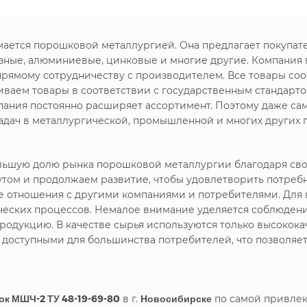
имается порошковой металлургией. Она предлагает покупа
зные, алюминиевые, цинковые и многие другие. Компания
прямому сотрудничеству с производителем. Все товары со
иваем товары в соответствии с государственным стандарто
пания постоянно расширяет ассортимент. Поэтому даже са
дач в металлургической, промышленной и многих других 
большую долю рынка порошковой металлургии благодаря с
утом и продолжаем развитие, чтобы удовлетворить потреб
ие отношения с другими компаниями и потребителями. Дл
ических процессов. Немалое внимание уделяется соблюдени
родукцию. В качестве сырья используются только высокока
я доступными для большинства потребителей, что позволяе
к МШЧ-2 ТУ 48-19-69-80
в г.
Новосибирске
по самой привлек