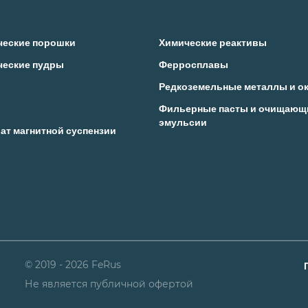
ческие порошки
Химические реактивы
ческие пудры
Ферросплавы
Редкоземельные металлы и о
Фильерные пасты и очищающ
эмульсии
ат магнитной суспензии
© 2019 - 2026 FeRus
Не является публичной офертой