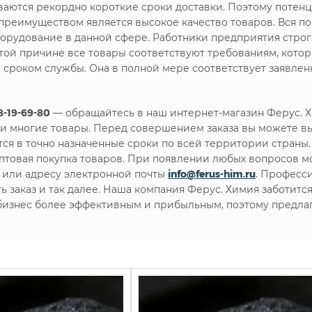
ваются рекордно короткие сроки доставки. Поэтому потен
реимуществом является высокое качество товаров. Вся п
оборудование в данной сфере. Работники предприятия стро
 этой причине все товары соответствуют требованиям, кот
 сроком службы. Она в полной мере соответствует заявле
-19-69-80
— обращайтесь в наш интернет-магазин Ферус. Х
 многие товары. Перед совершением заказа вы можете в
ся в точно назначенные сроки по всей территории страны.
 оптовая покупка товаров. При появлении любых вопросов 
или адресу электронной почты
info@ferus-him.ru
. Професс
 заказ и так далее. Наша компания Ферус. Химия заботитс
 бизнес более эффективным и прибыльным, поэтому предла