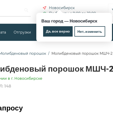
Новосибирск
По будням с 9:00 до 18:00
Ваш город —
Новосибирск
Да, все верно
Нет, изменить
ата
Отгрузки
Новости
Контакты
Молибденовый порошок
Молибденовый порошок МШЧ-2 Т
ибденовый порошок МШЧ-2 
чии в г. Новосибирске
: 148
апросу