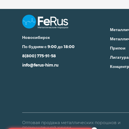
Металли
Новосибирск
Металли
По будням с 9:00 до 18:00
Припои
8(800) 775-91-58
Лигатура
info@ferus-him.ru
Концентр
Оптовая продажа металлических порошков и
промышленной химии