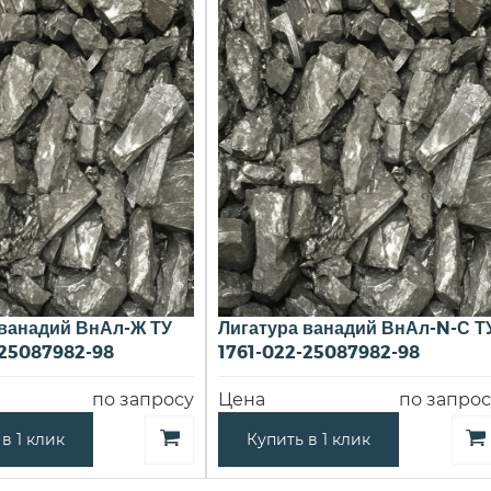
 ванадий ВнАл-Ж ТУ
Лигатура ванадий ВнАл-N-С Т
-25087982-98
1761-022-25087982-98
по запросу
Цена
по запрос
в 1 клик
Купить в 1 клик