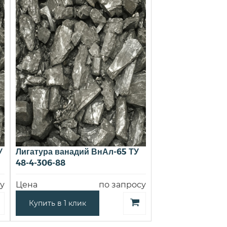
У
Лигатура ванадий ВнАл-65 ТУ
48-4-306-88
у
Цена
по запросу
Купить в 1 клик