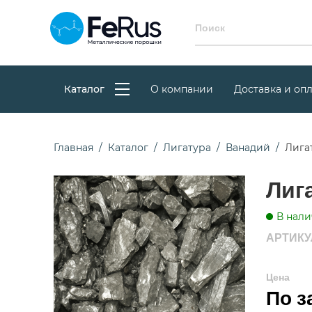
Каталог
О компании
Доставка и опл
Главная
Каталог
Лигатура
Ванадий
Лига
Лиг
В нали
АРТИКУЛ
Цена
По з