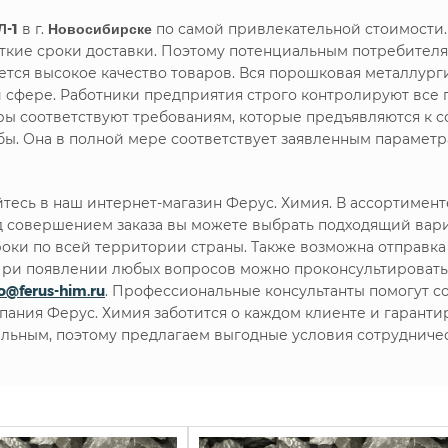
Л-1
в г.
Новосибирске
по самой привлекательной стоимости.
кие сроки доставки. Поэтому потенциальным потребителя
ся высокое качество товаров. Вся порошковая металлурги
й сфере. Работники предприятия строго контролируют все 
ары соответствуют требованиям, которые предъявляются к
ы. Она в полной мере соответствует заявленным параметр
есь в наш интернет-магазин Ферус. Химия. В ассортимен
 совершением заказа вы можете выбрать подходящий вари
роки по всей территории страны. Также возможна отправка 
. При появлении любых вопросов можно проконсультироват
fo@ferus-him.ru
. Профессиональные консультанты помогут с
мпания Ферус. Химия заботится о каждом клиенте и гарант
льным, поэтому предлагаем выгодные условия сотрудничес