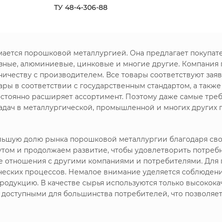
ТУ 48-4-306-88
имается порошковой металлургией. Она предлагает покупа
зные, алюминиевые, цинковые и многие другие. Компания
ничеству с производителем. Все товары соответствуют зая
ры в соответствии с государственным стандартом, а такж
стоянно расширяет ассортимент. Поэтому даже самые треб
дач в металлургической, промышленной и многих других 
большую долю рынка порошковой металлургии благодаря с
утом и продолжаем развитие, чтобы удовлетворить потреб
ие отношения с другими компаниями и потребителями. Дл
ических процессов. Немалое внимание уделяется соблюдени
родукцию. В качестве сырья используются только высокока
я доступными для большинства потребителей, что позволяе