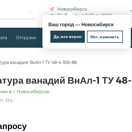
Новосибирск
По будням с 9:00 до 18:00
Ваш город —
Новосибирск
Да, все верно
Нет, изменить
ата
Отгрузки
Новости
Контакты
тура ванадий ВнАл-1 ТУ 48-4-306-88
атура ванадий ВнАл-1 ТУ 48
чии в г. Новосибирске
: 314
апросу