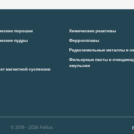
ческие порошки
Химические реактивы
ческие пудры
Ферросплавы
Редкоземельные металлы и о
Фильерные пасты и очищающ
эмульсии
ат магнитной суспензии
© 2019 - 2026 FeRus