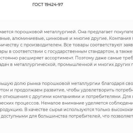
ГОСТ 19424-97
имается порошковой металлургией. Она предлагает покупа
зные, алюминиевые, цинковые и многие другие. Компания
ничеству с производителем. Все товары соответствуют зая
ры в соответствии с государственным стандартом, а такж
стоянно расширяет ассортимент. Поэтому даже самые треб
дач в металлургической, промышленной и многих других 
большую долю рынка порошковой металлургии благодаря с
утом и продолжаем развитие, чтобы удовлетворить потреб
ие отношения с другими компаниями и потребителями. Дл
ических процессов. Немалое внимание уделяется соблюдени
родукцию. В качестве сырья используются только высокока
я доступными для большинства потребителей, что позволяе