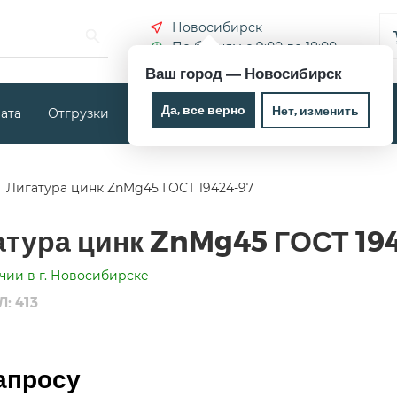
Новосибирск
По будням с 9:00 до 18:00
Ваш город —
Новосибирск
Да, все верно
Нет, изменить
ата
Отгрузки
Новости
Контакты
Лигатура цинк ZnMg45 ГОСТ 19424-97
атура цинк ZnMg45 ГОСТ 19
чии в г. Новосибирске
: 413
апросу