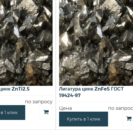
цинк ZnTi2.5
Лигатура цинк ZnFe5 ГОСТ
19424-97
по запросу
Цена
по запрос
в 1 клик
Купить в 1 клик