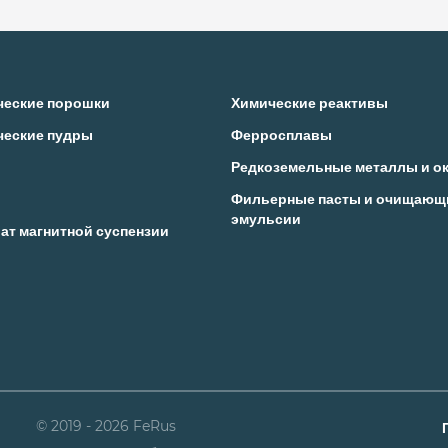
ческие порошки
Химические реактивы
ческие пудры
Ферросплавы
Редкоземельные металлы и о
Фильерные пасты и очищающ
эмульсии
ат магнитной суспензии
© 2019 - 2026 FeRus