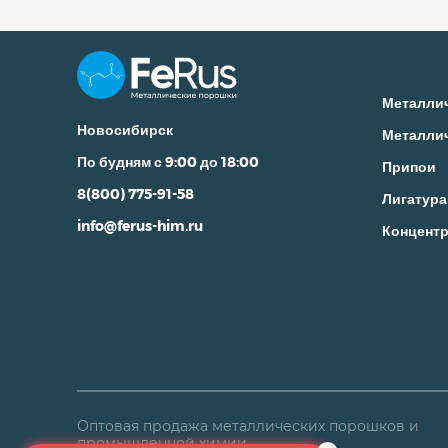
Металли
Новосибирск
Металли
По будням с 9:00 до 18:00
Припои
8(800) 775-91-58
Лигатура
info@ferus-him.ru
Концентр
Оптовая продажа металлических порошков и
промышленной химии