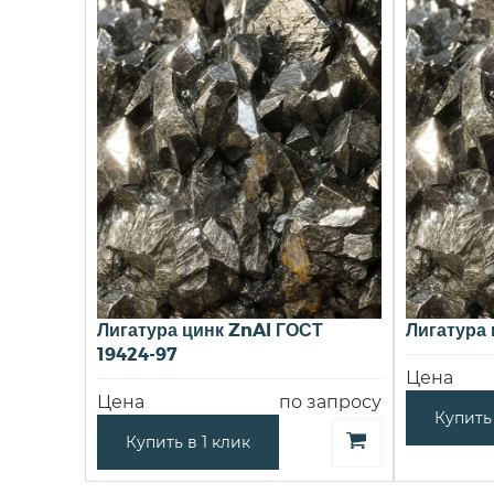
Лигатура цинк ZnAl ГОСТ
Лигатура 
19424-97
Цена
Цена
по запросу
Купить 
Купить в 1 клик