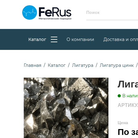
Каталог
О компании
Доставка и опл
Главная
Каталог
Лигатура
Лигатура цинк
Лиг
В нали
АРТИКУЛ
Цена
По з