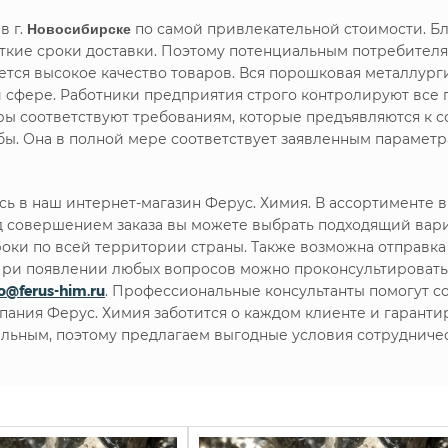
в г.
Новосибирске
по самой привлекательной стоимости. Бл
кие сроки доставки. Поэтому потенциальным потребителя
ся высокое качество товаров. Вся порошковая металлурги
й сфере. Работники предприятия строго контролируют все 
ары соответствуют требованиям, которые предъявляются к
ы. Она в полной мере соответствует заявленным параметр
ь в наш интернет-магазин Ферус. Химия. В ассортименте
 совершением заказа вы можете выбрать подходящий вари
роки по всей территории страны. Также возможна отправка 
. При появлении любых вопросов можно проконсультироват
fo@ferus-him.ru
. Профессиональные консультанты помогут с
мпания Ферус. Химия заботится о каждом клиенте и гарант
льным, поэтому предлагаем выгодные условия сотрудничес