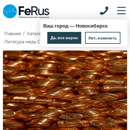
Ваш город —
Новосибирск
Главная
Каталог
Лигатура
Лигатура медь
Да, все верно
Нет, изменить
Лигатура медь CuFeAl ТУ