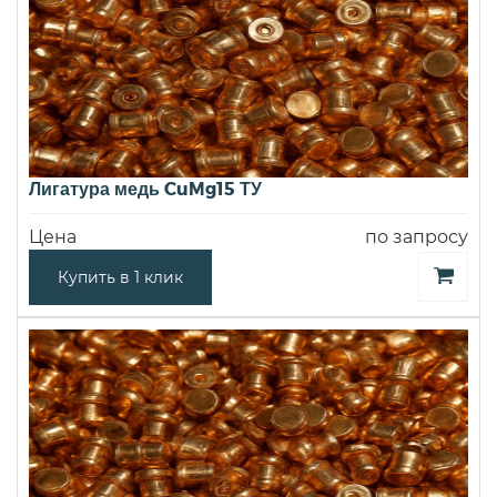
Лигатура медь CuMg15 ТУ
Цена
по запросу
Купить в 1 клик