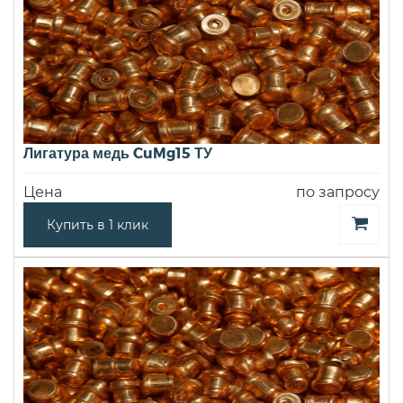
Лигатура медь CuMg15 ТУ
Цена
по запросу
Купить в 1 клик