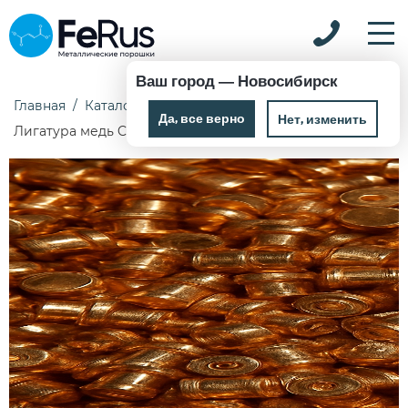
Ваш город —
Новосибирск
Главная
Каталог
Лигатура
Лигатура медь
Да, все верно
Нет, изменить
Лигатура медь CuFe30 ТУ