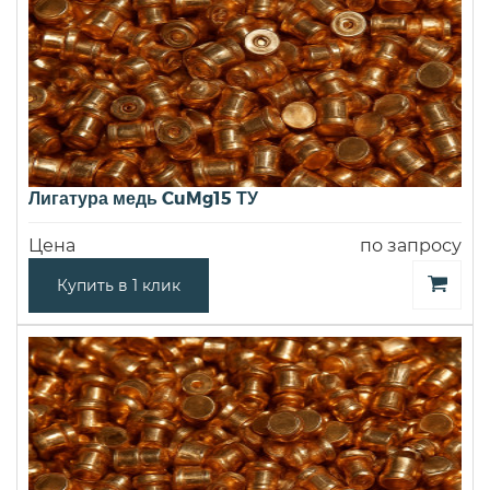
Лигатура медь CuMg15 ТУ
Цена
по запросу
Купить в 1 клик