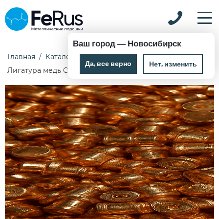
Ваш город —
Новосибирск
Главная
Каталог
Лигатура
Лигатура медь
Да, все верно
Нет, изменить
Лигатура медь CuFe20 ТУ