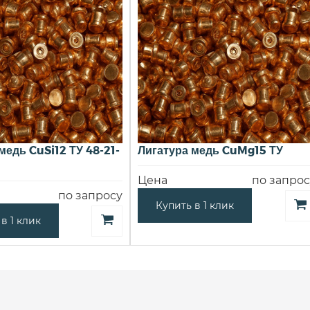
медь CuSi12 ТУ 48-21-
Лигатура медь CuMg15 ТУ
Цена
по запрос
по запросу
Купить в 1 клик
в 1 клик