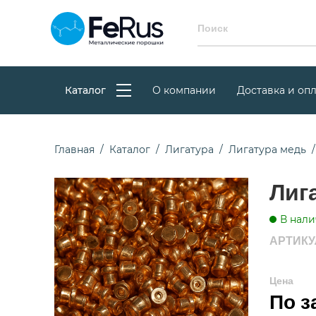
Каталог
О компании
Доставка и опл
Главная
Каталог
Лигатура
Лигатура медь
Лиг
В нали
АРТИКУЛ
Цена
По з