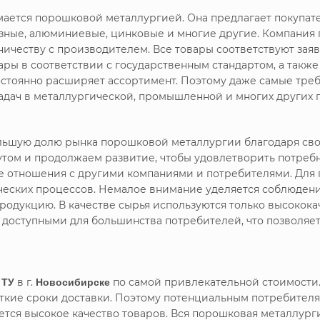
имается порошковой металлургией. Она предлагает покупа
зные, алюминиевые, цинковые и многие другие. Компания
ничеству с производителем. Все товары соответствуют зая
ры в соответствии с государственным стандартом, а такж
стоянно расширяет ассортимент. Поэтому даже самые треб
дач в металлургической, промышленной и многих других 
большую долю рынка порошковой металлургии благодаря с
утом и продолжаем развитие, чтобы удовлетворить потреб
ие отношения с другими компаниями и потребителями. Дл
ических процессов. Немалое внимание уделяется соблюдени
родукцию. В качестве сырья используются только высокока
я доступными для большинства потребителей, что позволяе
 ТУ
в г.
Новосибирске
по самой привлекательной стоимости.
кие сроки доставки. Поэтому потенциальным потребителя
ся высокое качество товаров. Вся порошковая металлурги