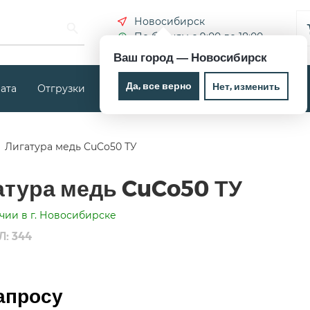
Новосибирск
По будням с 9:00 до 18:00
Ваш город —
Новосибирск
Да, все верно
Нет, изменить
ата
Отгрузки
Новости
Контакты
Лигатура медь CuCo50 ТУ
атура медь CuCo50 ТУ
чии в г. Новосибирске
: 344
апросу