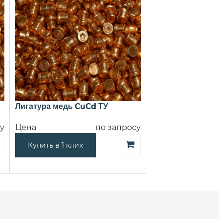
Лигатура медь CuCd ТУ
у
Цена
по запросу
Купить в 1 клик