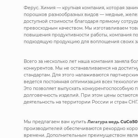
Ферус. Химия — крупная компания, которая зан
порошков разнообразных видов — медные, желе
доступной стоимости благодаря прямому сотруд
превосходным качеством. Мы изготавливаем това
повышения продуктивности работы, компания по
подходящую продукцию для воплощения своих за
Всего за несколько лет наша компания заняла 
конкурентов. Мы не останавливаемся на достигн
стандартам. Для этого налаживаются партнерск
ведется постоянная оптимизация всех технолог
Это позволяет выпускать конкурентоспособную п
долговечность изделий. При этом цены остаютс
деятельность на территории России и стран СНГ.
Мы предлагаем вам купить
Лигатура медь CuCo50
производителей обеспечиваются рекордно корот
времени. Дополнительным преимуществом являет