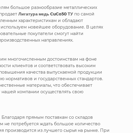
телям большое разнообразие металлических
 продает
Лигатура медь CuCo50 ТУ
по самой
вленным характеристикам и обладают
е используем новейшее оборудование. В целях
овательные покупатели смогут найти
производственных направлениях.
воим многочисленным достоинствам на фоне
ности клиентов и соответствовать высоким
я повышения качества выпускаемой продукции
ю нормативов и государственных стандартов.
чественные материалы, что обеспечивает
т нашей компании осуществлять свою
 Благодаря прямым поставкам со складов
м не потребуется ждать большое количество
я производится из лучшего сырья на рынке. При