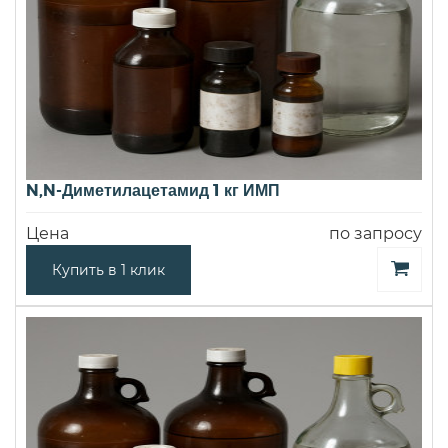
N,N-Диметилацетамид 1 кг ИМП
Цена
по запросу
Купить в 1 клик