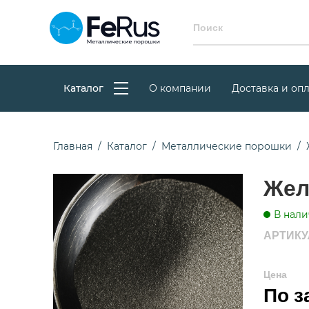
Каталог
О компании
Доставка и опл
Главная
Каталог
Металлические порошки
Жел
В нали
АРТИКУЛ
Цена
По з