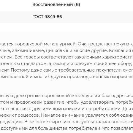
Восстановленный (В)
ГОСТ 9849-86
имается порошковой металлургией. Она предлагает покупа
зные, алюминиевые, цинковые и многие другие. Компания
телем. Все товары соответствуют заявленным характерист
рственным стандартом, а также используем новейшее обору
мент. Поэтому даже самые требовательные покупатели смо
ромышленной и многих других производственных направлен
большую долю рынка порошковой металлургии благодаря с
утом и продолжаем развитие, чтобы удовлетворить потреб
ие отношения с другими компаниями и потребителями. Дл
ических процессов. Немалое внимание уделяется соблюдени
родукцию. В качестве сырья используются только высокока
я доступными для большинства потребителей, что позволяе