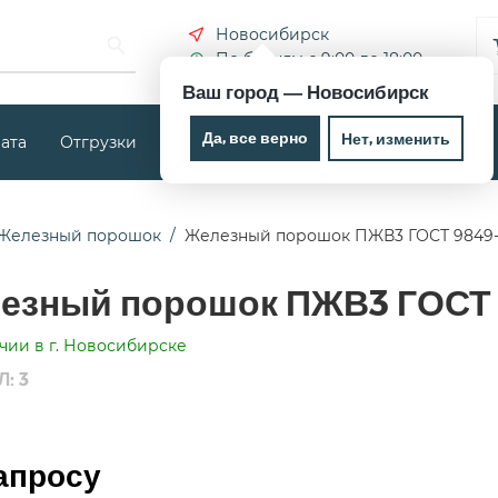
Новосибирск
По будням с 9:00 до 18:00
Ваш город —
Новосибирск
Да, все верно
Нет, изменить
ата
Отгрузки
Новости
Контакты
Железный порошок
Железный порошок ПЖВ3 ГОСТ 9849
езный порошок ПЖВ3 ГОСТ
чии в г. Новосибирске
: 3
апросу