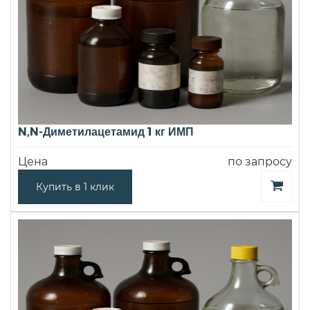
N,N-Диметилацетамид 1 кг ИМП
Цена
по запросу
Купить в 1 клик