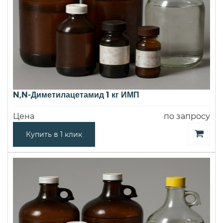
N,N-Диметилацетамид 1 кг ИМП
Цена
по запросу
Купить в 1 клик