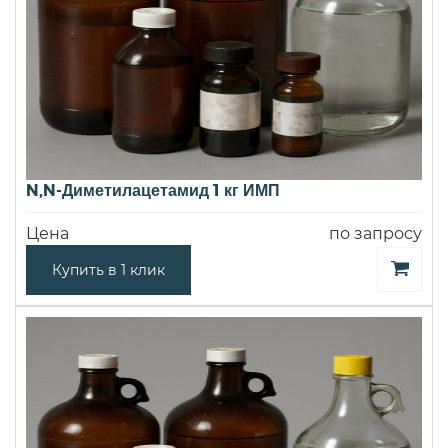
N,N-Диметилацетамид 1 кг ИМП
Цена
по запросу
Купить в 1 клик