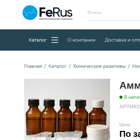
Каталог
О компании
Доставка и опл
Главная
Каталог
Химические реактивы
Не
Амм
В нали
АРТИКУЛ
Цена
По з