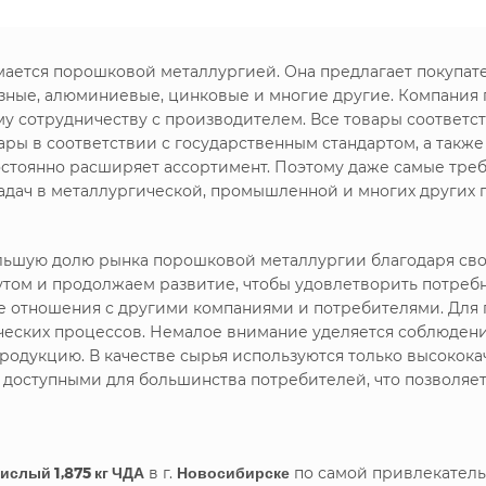
имается порошковой металлургией. Она предлагает покупа
зные, алюминиевые, цинковые и многие другие. Компания
му сотрудничеству с производителем. Все товары соответс
ры в соответствии с государственным стандартом, а такж
стоянно расширяет ассортимент. Поэтому даже самые треб
дач в металлургической, промышленной и многих других 
большую долю рынка порошковой металлургии благодаря с
утом и продолжаем развитие, чтобы удовлетворить потреб
ие отношения с другими компаниями и потребителями. Дл
ических процессов. Немалое внимание уделяется соблюдени
родукцию. В качестве сырья используются только высокока
я доступными для большинства потребителей, что позволяе
слый 1,875 кг ЧДА
в г.
Новосибирске
по самой привлекатель