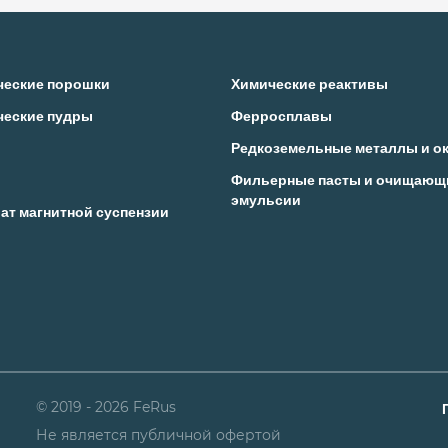
ческие порошки
Химические реактивы
ческие пудры
Ферросплавы
Редкоземельные металлы и о
Фильерные пасты и очищающ
эмульсии
ат магнитной суспензии
© 2019 - 2026 FeRus
Не является публичной офертой