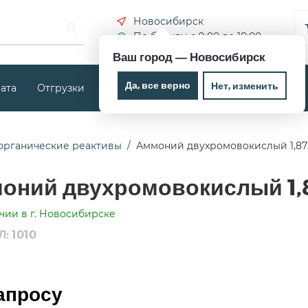
Новосибирск
По будням с 9:00 до 18:00
Ваш город —
Новосибирск
Да, все верно
Нет, изменить
ата
Отгрузки
Новости
Контакты
органические реактивы
Аммоний двухромовокислый 1,87
оний двухромовокислый 1,8
чии в г. Новосибирске
: 1010
апросу