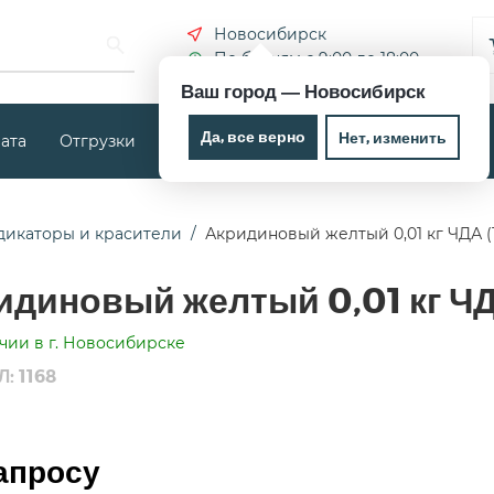
Новосибирск
По будням с 9:00 до 18:00
Ваш город —
Новосибирск
Да, все верно
Нет, изменить
ата
Отгрузки
Новости
Контакты
дикаторы и красители
Акридиновый желтый 0,01 кг ЧДА (1
идиновый желтый 0,01 кг ЧДА
чии в г. Новосибирске
: 1168
апросу