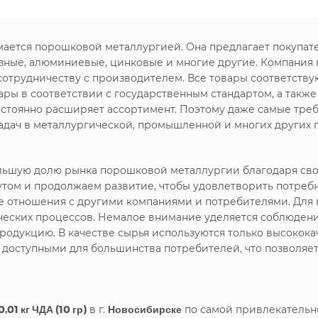
имается порошковой металлургией. Она предлагает покупа
зные, алюминиевые, цинковые и многие другие. Компания
сотрудничеству с производителем. Все товары соответству
ры в соответствии с государственным стандартом, а такж
стоянно расширяет ассортимент. Поэтому даже самые треб
дач в металлургической, промышленной и многих других 
большую долю рынка порошковой металлургии благодаря с
утом и продолжаем развитие, чтобы удовлетворить потреб
ие отношения с другими компаниями и потребителями. Дл
ических процессов. Немалое внимание уделяется соблюдени
родукцию. В качестве сырья используются только высокока
я доступными для большинства потребителей, что позволяе
01 кг ЧДА (10 гр)
в г.
Новосибирске
по самой привлекательн