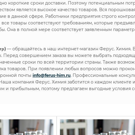
но короткие сроки доставки. Поэтому потенциальным пот
твом является высокое качество товаров. Вся порошковая
ние в данной сфере. Работники предприятия строго контр
е все товары соответствуют требованиям, которые предъя
ы. Она в полной мере соответствует заявленным параметр
гр)
— обращайтесь в наш интернет-магазин Ферус. Химия.
. Перед совершением заказа вы можете выбрать подходящ
наченные сроки по всей территории страны. Также возможн
упка товаров. При появлении любых вопросов можно проко
тронной почты
info@ferus-him.ru
. Профессиональные консул
. Наша компания Ферус. Химия заботится о каждом клиенте
ым и прибыльным, поэтому предлагаем выгодные условия с