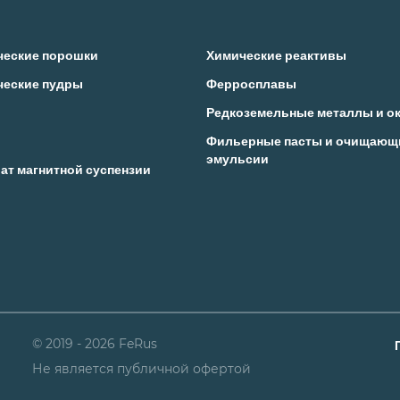
ческие порошки
Химические реактивы
ческие пудры
Ферросплавы
Редкоземельные металлы и о
Фильерные пасты и очищающ
эмульсии
ат магнитной суспензии
© 2019 - 2026 FeRus
Не является публичной офертой