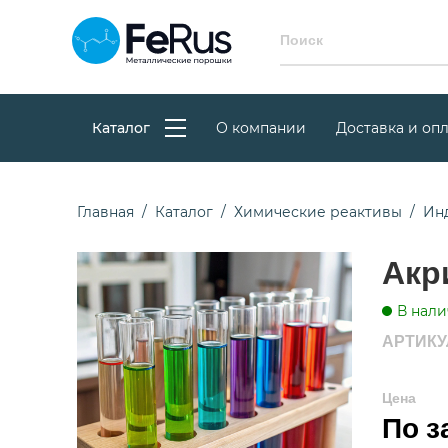
Каталог
О компании
Доставка и опл
Главная
Каталог
Химические реактивы
Ин
Акр
В нали
АРТИКУЛ
Цена
По з