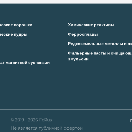
ческие порошки
Химические реактивы
ческие пудры
Ферросплавы
Редкоземельные металлы и о
Фильерные пасты и очищающ
эмульсии
ат магнитной суспензии
© 2019 - 2026 FeRus
Не является публичной офертой