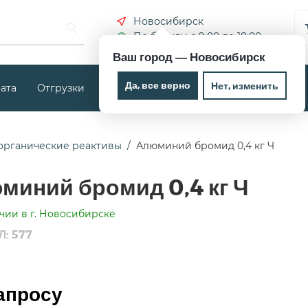
Новосибирск
По будням с 9:00 до 18:00
Ваш город —
Новосибирск
Да, все верно
Нет, изменить
ата
Отгрузки
Новости
Контакты
органические реактивы
Алюминий бромид 0,4 кг Ч
миний бромид 0,4 кг Ч
чии в г. Новосибирске
: 577
апросу