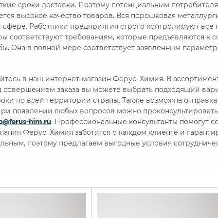
кие сроки доставки. Поэтому потенциальным потребителя
ся высокое качество товаров. Вся порошковая металлурги
й сфере. Работники предприятия строго контролируют все 
ары соответствуют требованиям, которые предъявляются к
ы. Она в полной мере соответствует заявленным параметр
тесь в наш интернет-магазин Ферус. Химия. В ассортиме
 совершением заказа вы можете выбрать подходящий вари
роки по всей территории страны. Также возможна отправка 
. При появлении любых вопросов можно проконсультироват
fo@ferus-him.ru
. Профессиональные консультанты помогут с
мпания Ферус. Химия заботится о каждом клиенте и гарант
льным, поэтому предлагаем выгодные условия сотрудничес