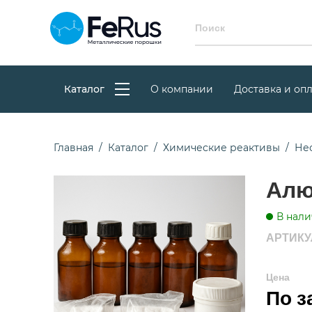
Каталог
О компании
Доставка и опл
Главная
Каталог
Химические реактивы
Не
Алю
В нали
АРТИКУЛ
Цена
По з