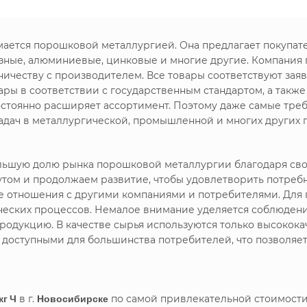
имается порошковой металлургией. Она предлагает покупа
зные, алюминиевые, цинковые и многие другие. Компания
ничеству с производителем. Все товары соответствуют зая
ры в соответствии с государственным стандартом, а такж
стоянно расширяет ассортимент. Поэтому даже самые треб
дач в металлургической, промышленной и многих других 
большую долю рынка порошковой металлургии благодаря с
утом и продолжаем развитие, чтобы удовлетворить потреб
ие отношения с другими компаниями и потребителями. Дл
ических процессов. Немалое внимание уделяется соблюдени
родукцию. В качестве сырья используются только высокока
я доступными для большинства потребителей, что позволяе
кг Ч
в г.
Новосибирске
по самой привлекательной стоимости