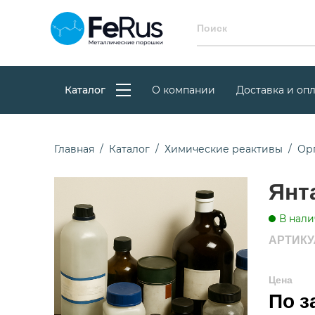
Каталог
О компании
Доставка и опл
Главная
Каталог
Химические реактивы
Ор
Янт
В нали
АРТИКУЛ
Цена
По з