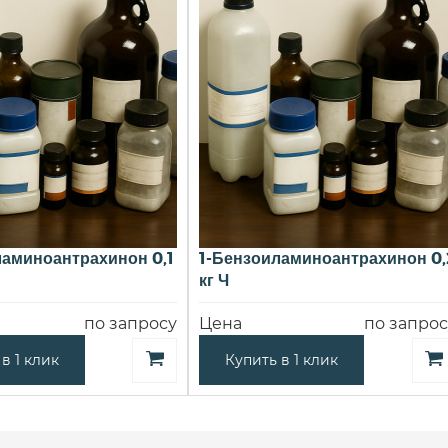
ламиноантрахинон 0,1
1-Бензоиламиноантрахинон 0,
кг Ч
по запросу
Цена
по запрос
в 1 клик
Купить в 1 клик