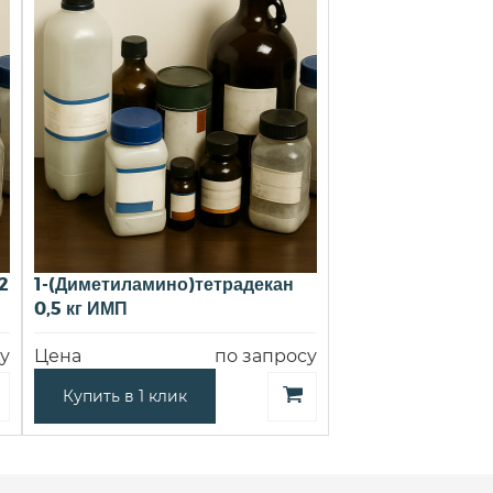
2
1-(Диметиламино)тетрадекан
0,5 кг ИМП
у
Цена
по запросу
Купить в 1 клик