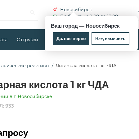
Новосибирск
По будням с 9:00 до 18:00
Ваш город —
Новосибирск
Да, все верно
Нет, изменить
ата
Отгрузки
Новости
Контакты
ганические реактивы
Янтарная кислота 1 кг ЧДА
арная кислота 1 кг ЧДА
чии в г. Новосибирске
: 933
апросу