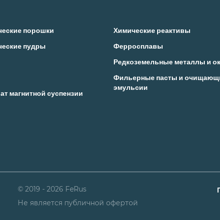
ческие порошки
Химические реактивы
ческие пудры
Ферросплавы
Редкоземельные металлы и о
Фильерные пасты и очищающ
эмульсии
ат магнитной суспензии
© 2019 - 2026 FeRus
Не является публичной офертой