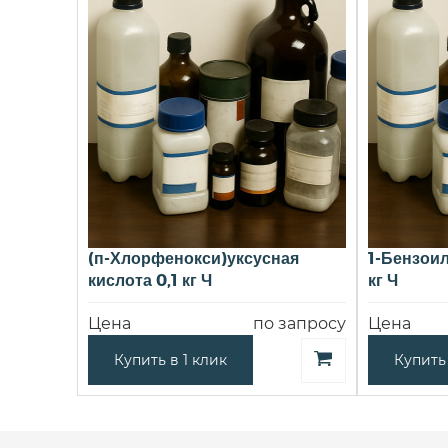
(п-Хлорфенокси)уксусная
1-Бензои
кислота 0,1 кг Ч
кг Ч
Цена
по запросу
Цена
Купить в 1 клик
Купить 