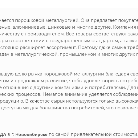
имается порошковой металлургией. Она предлагает покупа
зные, алюминиевые, цинковые и многие другие. Компания
ничеству с производителем. Все товары соответствуют зая
ры в соответствии с государственным стандартом, а такж
стоянно расширяет ассортимент. Поэтому даже самые треб
дач в металлургической, промышленной и многих других 
большую долю рынка порошковой металлургии благодаря с
утом и продолжаем развитие, чтобы удовлетворить потреб
ие отношения с другими компаниями и потребителями. Дл
ических процессов. Немалое внимание уделяется соблюдени
родукцию. В качестве сырья используются только высокока
я доступными для большинства потребителей, что позволяе
ЧДА
в г.
Новосибирске
по самой привлекательной стоимости.