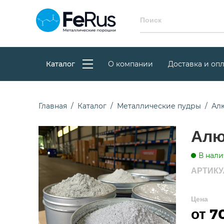
Каталог
О компании
Доставка и опл
Главная
Каталог
Металлические пудры
Ал
Алю
В нали
АРТИКУЛ
Цена
от 7