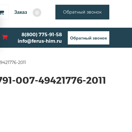
Заказ
Обратный звонок
0
8(800) 775-91-58
Обратный звонок
info@ferus-him.ru
9421776-2011
791-007-49421776-2011