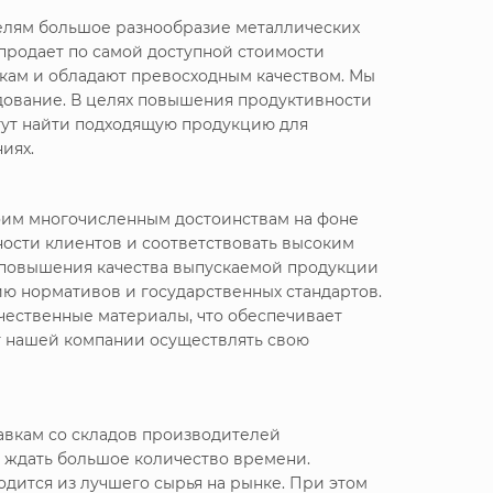
телям большое разнообразие металлических
 продает
по самой доступной стоимости
икам и обладают превосходным качеством. Мы
дование. В целях повышения продуктивности
гут найти подходящую продукцию для
иях.
воим многочисленным достоинствам на фоне
ности клиентов и соответствовать высоким
я повышения качества выпускаемой продукции
ю нормативов и государственных стандартов.
чественные материалы, что обеспечивает
т нашей компании осуществлять свою
авкам со складов производителей
 ждать большое количество времени.
дится из лучшего сырья на рынке. При этом