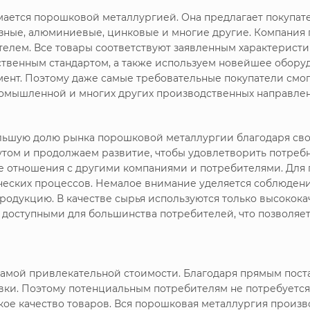
имается порошковой металлургией. Она предлагает покупа
зные, алюминиевые, цинковые и многие другие. Компания
телем. Все товары соответствуют заявленным характерист
рственным стандартом, а также используем новейшее обору
мент. Поэтому даже самые требовательные покупатели смо
ромышленной и многих других производственных направлен
большую долю рынка порошковой металлургии благодаря с
утом и продолжаем развитие, чтобы удовлетворить потреб
ие отношения с другими компаниями и потребителями. Дл
ических процессов. Немалое внимание уделяется соблюдени
родукцию. В качестве сырья используются только высокока
я доступными для большинства потребителей, что позволяе
амой привлекательной стоимости. Благодаря прямым пост
вки. Поэтому потенциальным потребителям не потребуется
е качество товаров. Вся порошковая металлургия произво