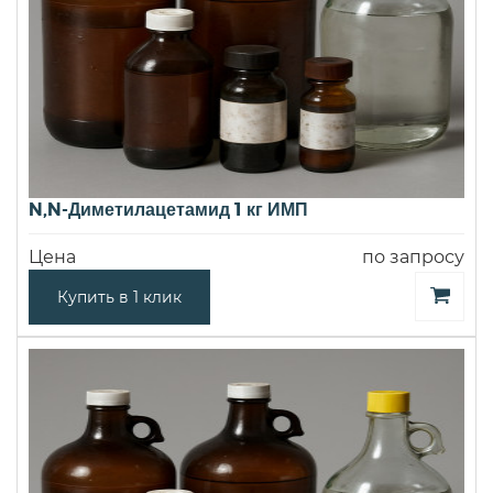
N,N-Диметилацетамид 1 кг ИМП
Цена
по запросу
Купить в 1 клик